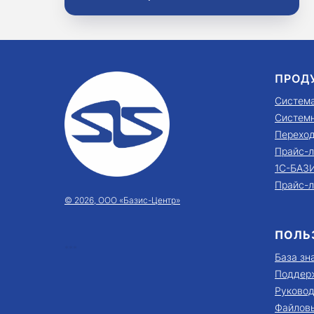
ПРОД
Систем
Системн
Перехо
Прайс-л
1С-БАЗИ
Прайс-л
© 2026, ООО «Базис-Центр»
ПОЛЬ
***
База зн
Поддер
Руковод
Файловы