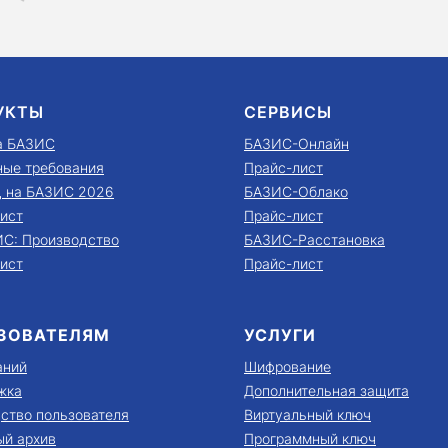
УКТЫ
СЕРВИСЫ
а БАЗИС
БАЗИС-Онлайн
ые требования
Прайс-лист
д на БАЗИС 2026
БАЗИС-Облако
ист
Прайс-лист
С: Производство
БАЗИС-Расстановка
ист
Прайс-лист
ЗОВАТЕЛЯМ
УСЛУГИ
аний
Шифрование
жка
Дополнительная защита
ство пользователя
Виртуальный ключ
й архив
Программный ключ